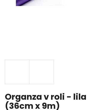
a
j
í
t
?
HLEDAT
D
o
p
Organza v roli - lila
o
r
(36cm x 9m)
u