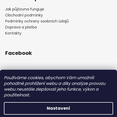
Jak půjčovna funguje
Obchodní podmínky
Podmínky ochrany osobních údajů
Doprava a platba
Kontakty
Facebook
Používáme cookies, abychom Vám umožnili
Nákupní košík
pohodlné prohlížení webu a díky analýze provozu
webu neustále zlepšovali jeho funkce, výkon a
použitelnost.
0
KS /
0 KČ
Nastavení
Vytvořil Shoptet