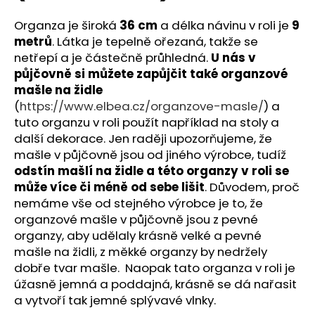
č
u
Organza je široká
36 cm
a délka návinu v roli je
9
j
metrů
. Látka je tepelně ořezaná, takže se
e
netřepí a je částečně průhledná.
U nás v
m
půjčovně si můžete zapůjčit také organzové
e
mašle na židle
(
https://www.elbea.cz/organzove-masle/
) a
ORGANZA
tuto organzu v roli použít například na stoly a
V
další dekorace. Jen raději upozorňujeme, že
ROLI
mašle v půjčovně jsou od jiného výrobce, tudíž
-
ZELENÁ
odstín mašlí na židle a této organzy v roli se
(36CM
může více či méně od sebe lišit
. Důvodem, proč
X
nemáme vše od stejného výrobce je to, že
9M)
organzové mašle v půjčovně jsou z pevné
79
organzy, aby udělaly krásně velké a pevné
Kč
mašle na židli, z měkké organzy by nedržely
dobře tvar mašle. Naopak tato organza v roli je
úžasně jemná a poddajná, krásně se dá nařasit
a vytvoří tak jemné splývavé vlnky.