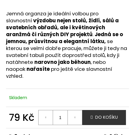
Jemná organza je ideální volbou pro
slavnostní
výzdobu nejen stolů, židlí, sálů a
svatebních obřadů, ale i květinových
aranžmá či různých DIY projektů
.
Jedná se o
jemnou, průsvitnou a elegantní látku,
se
kterou se velmi dobře pracuje, můžete ji tedy na
svatební tabuli použít doprostřed stolů, kdy ji
natáhnete
narovno jako běhoun
, nebo
naopak
nařasíte
pro ještě více slavnostní
vzhled.
Skladem
79 Kč
DO KOŠÍKU
Měrná
cena: