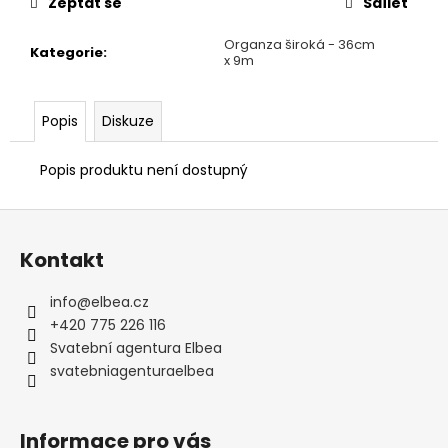
Zeptat se
Sdílet
Organza široká - 36cm
Kategorie
:
x 9m
Popis
Diskuze
Popis produktu není dostupný
Z
á
Kontakt
p
a
info
@
elbea.cz
t
+420 775 226 116
í
Svatební agentura Elbea
svatebniagenturaelbea
Informace pro vás