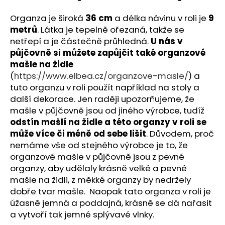
č
u
Organza je široká
36 cm
a délka návinu v roli je
9
j
metrů
. Látka je tepelně ořezaná, takže se
e
netřepí a je částečně průhledná.
U nás v
m
půjčovně si můžete zapůjčit také organzové
e
mašle na židle
(
https://www.elbea.cz/organzove-masle/
) a
ORGANZA
tuto organzu v roli použít například na stoly a
V
další dekorace. Jen raději upozorňujeme, že
ROLI
mašle v půjčovně jsou od jiného výrobce, tudíž
-
ŽLUTÁ
odstín mašlí na židle a této organzy v roli se
(36CM
může více či méně od sebe lišit
. Důvodem, proč
X
nemáme vše od stejného výrobce je to, že
9M)
organzové mašle v půjčovně jsou z pevné
79
organzy, aby udělaly krásně velké a pevné
Kč
mašle na židli, z měkké organzy by nedržely
dobře tvar mašle. Naopak tato organza v roli je
úžasně jemná a poddajná, krásně se dá nařasit
a vytvoří tak jemné splývavé vlnky.