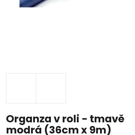
a
j
í
t
?
HLEDAT
D
o
p
Organza v roli - tmavě
o
r
modrá (36cm x 9m)
u