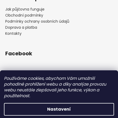
Jak půjčovna funguje
Obchodní podmínky
Podmínky ochrany osobních údajů
Doprava a platba
Kontakty
Facebook
Používáme cookies, abychom Vám umožnili
Nákupní košík
pohodlné prohlížení webu a díky analýze provozu
webu neustále zlepšovali jeho funkce, výkon a
použitelnost.
0
KS /
0 KČ
Nastavení
Vytvořil Shoptet