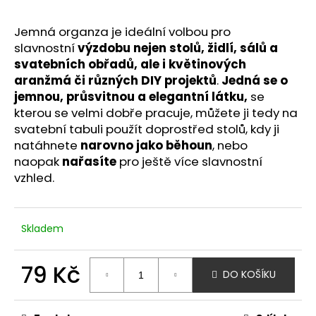
Jemná organza je ideální volbou pro
slavnostní
výzdobu nejen stolů, židlí, sálů a
svatebních obřadů, ale i květinových
aranžmá či různých DIY projektů
.
Jedná se o
jemnou, průsvitnou a elegantní látku,
se
kterou se velmi dobře pracuje, můžete ji tedy na
svatební tabuli použít doprostřed stolů, kdy ji
natáhnete
narovno jako běhoun
, nebo
naopak
nařasíte
pro ještě více slavnostní
vzhled.
Skladem
79 Kč
DO KOŠÍKU
Měrná
cena: