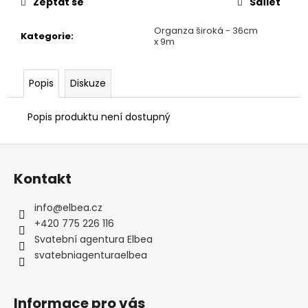
Zeptat se
Sdílet
Organza široká - 36cm
Kategorie
:
x 9m
Popis
Diskuze
Popis produktu není dostupný
Z
á
Kontakt
p
a
info
@
elbea.cz
t
+420 775 226 116
í
Svatební agentura Elbea
svatebniagenturaelbea
Informace pro vás