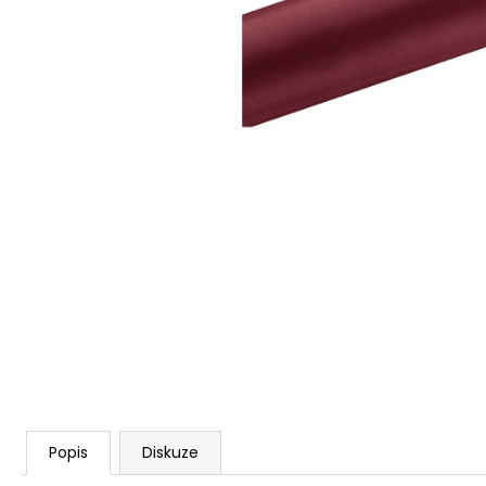
ORGANZA V ROLI - ŽLUTÁ (36CM X 9M)
79 Kč
Popis
Diskuze