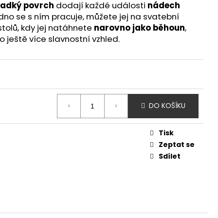
I - TYRKYSOVÁ (36CM
ladký povrch
dodají každé události
nádech
dno se s ním pracuje, můžete jej na svatební
stolů, kdy jej natáhnete
narovno jako běhoun
,
o ještě více slavnostní vzhled.
DO KOŠÍKU
Tisk
Zeptat se
Sdílet