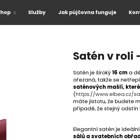
Shop
Služby
Jak půjčovna funguje
Kon
Co potřebujete najít?
Satén v roli
HLEDAT
Satén je široký
16 cm
a dél
ořezaná, takže se netřepí
Doporučujeme
saténových mašlí, kter
(
https://www.elbea.cz/s
máte jistotu, že budete m
případě, že stejný odstín
Elegantní satén je ideální
sálů a svatebních obřad