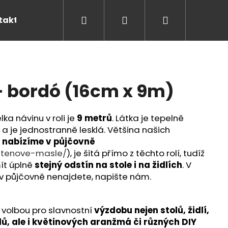
Hledat
Přihlášení
Nákupní
takty
košík
 - bordó (16cm x 9m)
ka návinu v roli je
9 metrů
.
Látka je tepelně
 a je jednostranně lesklá. Většina našich
é nabízíme v půjčovně
atenove-masle/
), je šitá přímo z těchto rolí, tudíž
ít úplně
stejný odstín na stole i na židlích
. V
 v půjčovně nenajdete, napište nám.
Následující
 volbou pro slavnostní
výzdobu nejen stolů, židlí,
ů, ale i květinových aranžmá či různých DIY