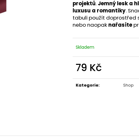
ORGANZA V ROLI - ZELENÁ (36CM X 9M)
ORGANZA V ROL
projektů
.
Jemný lesk a h
X 9M)
79 Kč
luxusu a romantiky
. Sna
79 Kč
tabuli použít doprostřed 
nebo naopak
nařasíte
pr
Skladem
79 Kč
Měrná
cena:
Kategorie
:
Shop