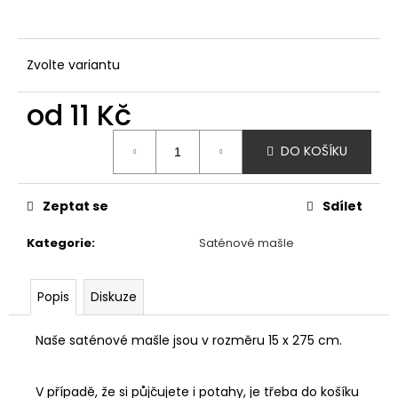
č
u
j
e
Zvolte variantu
m
e
od
11 Kč
Měrná
DO KOŠÍKU
ORGANZA
cena:
V
ROLI
-
Zeptat se
Sdílet
RŮŽOVÁ
(36CM
X
Kategorie
:
Saténové mašle
9M)
79
Kč
Popis
Diskuze
Naše saténové mašle jsou v rozměru 15 x 275 cm.
V případě, že si půjčujete i potahy, je třeba do košíku