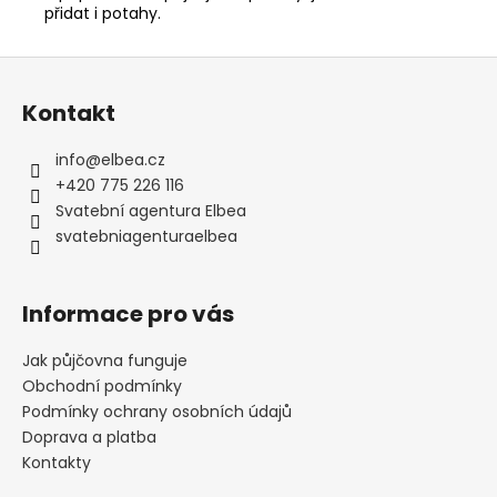
přidat i potahy.
Z
á
Kontakt
p
a
info
@
elbea.cz
t
+420 775 226 116
í
Svatební agentura Elbea
svatebniagenturaelbea
Informace pro vás
Jak půjčovna funguje
Obchodní podmínky
Podmínky ochrany osobních údajů
Doprava a platba
Kontakty