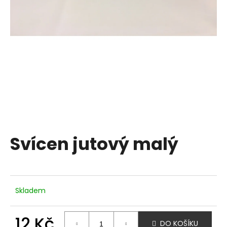
a
j
í
t
?
HLEDAT
Svícen jutový malý
D
o
p
Skladem
o
r
u
12 Kč
DO KOŠÍKU